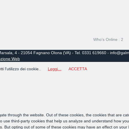
Who's Online : 2
 Marsala, 4 - 21054 Fagnano Olona (VA) - Tel. 0331 619660 - info@galma
ozione Web
tti l'utilizzo dei cookie..
Leggi...
ACCETTA
ate through the website. Out of these cookies, the cookies that are ca
also use third-party cookies that help us analyze and understand how you
ies. But opting out of some of these cookies may have an effect on your