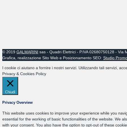
© 2019
GALMARINI
sas - Quadri Elettrici - P.IVA 02680750128 - Via
Grafica, realizzazione Sito Web e Posizionamento SEO:
Studio Prom
I cookie ci aiutano a fornire i nostri servizi. Utilizzando tali servizi, acce
Privacy & Cookies Policy
Chiudi
Privacy Overview
This website uses cookies to improve your experience while you navig
essential for the working of basic functionalities of the website. We 
with your consent. You also have the option to opt-out of these cook