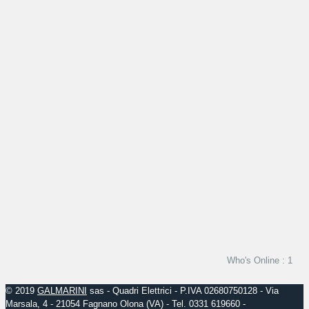
Who's Online : 1
© 2019
GALMARINI
sas - Quadri Elettrici - P.IVA 02680750128 - Via
Marsala, 4 - 21054 Fagnano Olona (VA) - Tel. 0331 619660 -