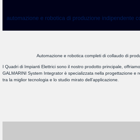
automazione e robotica di produzione indipendente co
Automazione e robotica completi di collaudo di produ
I Quadri di Impianti Elettrici sono il nostro prodotto principale, offri
GALMARINI System Integrator è specializzata nella progettazione e rea
tra la miglior tecnologia e lo studio mirato dell’applicazione.