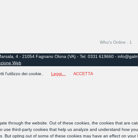
Who's Online : 1
 Marsala, 4 - 21054 Fagnano Olona (VA) - Tel. 0331 619660 - info@galma
ozione Web
tti l'utilizzo dei cookie..
Leggi...
ACCETTA
ate through the website. Out of these cookies, the cookies that are ca
also use third-party cookies that help us analyze and understand how you
ies. But opting out of some of these cookies may have an effect on your