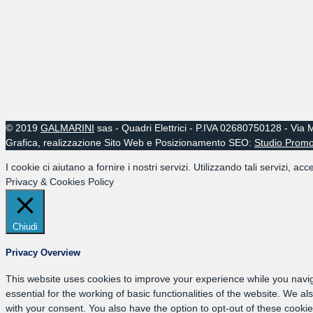
© 2019
GALMARINI
sas - Quadri Elettrici - P.IVA 02680750128 - Via
Grafica, realizzazione Sito Web e Posizionamento SEO:
Studio Prom
I cookie ci aiutano a fornire i nostri servizi. Utilizzando tali servizi, acce
Privacy & Cookies Policy
Chiudi
Privacy Overview
This website uses cookies to improve your experience while you navig
essential for the working of basic functionalities of the website. We 
with your consent. You also have the option to opt-out of these cook