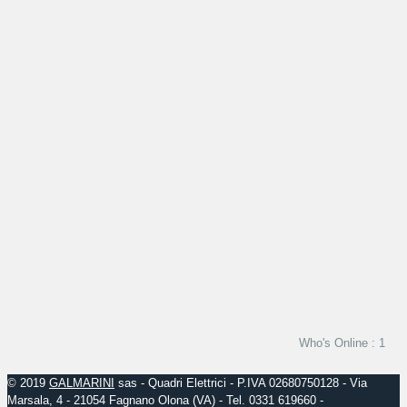
Who's Online : 1
© 2019
GALMARINI
sas - Quadri Elettrici - P.IVA 02680750128 - Via
Marsala, 4 - 21054 Fagnano Olona (VA) - Tel. 0331 619660 -