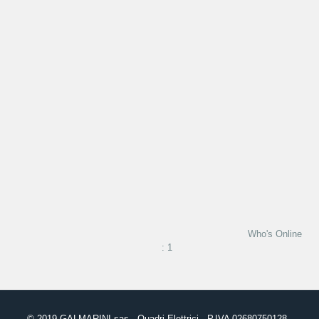
Who's Online
: 1
© 2019
GALMARINI
sas - Quadri Elettrici - P.IVA 02680750128 -