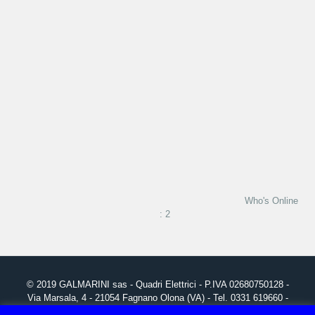
Who's Online
: 2
© 2019
GALMARINI
sas - Quadri Elettrici - P.IVA 02680750128 -
Via Marsala, 4 - 21054 Fagnano Olona (VA) - Tel. 0331 619660 -
info@galmarini.it