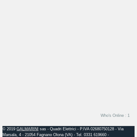
Who's Online : 1
© 2019
GALMARINI
sas - Quadri Elettrici - P.IVA 02680750128 - Via
Marsala, 4 - 21054 Fagnano Olona (VA) - Tel. 0331 619660 -