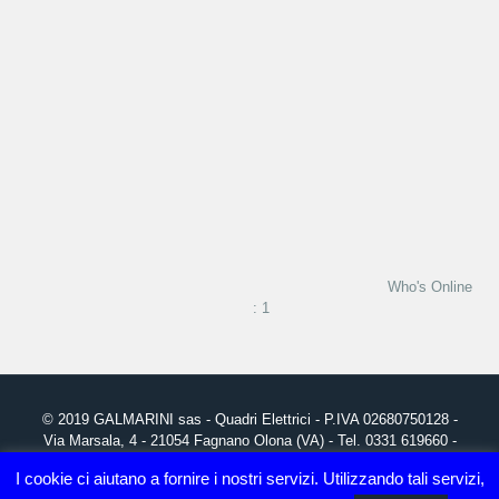
Who's Online
: 1
© 2019
GALMARINI
sas - Quadri Elettrici - P.IVA 02680750128 -
Via Marsala, 4 - 21054 Fagnano Olona (VA) - Tel. 0331 619660 -
info@galmarini.it
I cookie ci aiutano a fornire i nostri servizi. Utilizzando tali servizi,
Grafica, realizzazione Sito Web e Posizionamento SEO:
Studio