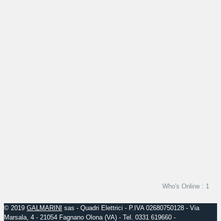
Who's Online : 1
© 2019
GALMARINI
sas - Quadri Elettrici - P.IVA 02680750128 - Via
Marsala, 4 - 21054 Fagnano Olona (VA) - Tel. 0331 619660 -