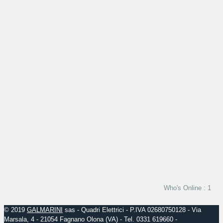
Who's Online : 1
© 2019
GALMARINI
sas - Quadri Elettrici - P.IVA 02680750128 - Via
Marsala, 4 - 21054 Fagnano Olona (VA) - Tel. 0331 619660 -