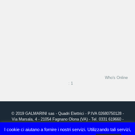
Who's Online
: 1
© 2019
GALMARINI
sas - Quadri Elettrici - P.IVA 02680750128 -
Via Marsala, 4 - 21054 Fagnano Olona (VA) - Tel. 0331 619660 -
info@galmarini.it
I cookie ci aiutano a fornire i nostri servizi. Utilizzando tali servizi,
Grafica, realizzazione Sito Web e Posizionamento SEO:
Studio