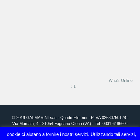
Who's Online
: 1
© 2019
GALMARINI
sas - Quadri Elettrici - P.IVA 02680750128 -
Via Marsala, 4 - 21054 Fagnano Olona (VA) - Tel. 0331 619660 -
info@galmarini.it
I cookie ci aiutano a fornire i nostri servizi. Utilizzando tali servizi,
Grafica, realizzazione Sito Web e Posizionamento SEO:
Studio