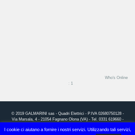
Who's Online
: 1
© 2019
GALMARINI
sas - Quadri Elettrici - P.IVA 02680750128 -
Via Marsala, 4 - 21054 Fagnano Olona (VA) - Tel. 0331 619660 -
info@galmarini.it
I cookie ci aiutano a fornire i nostri servizi. Utilizzando tali servizi,
Grafica, realizzazione Sito Web e Posizionamento SEO:
Studio