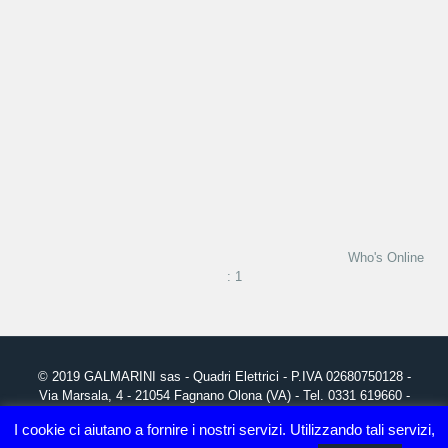
Who's Online
: 1
© 2019
GALMARINI
sas - Quadri Elettrici - P.IVA 02680750128 -
Via Marsala, 4 - 21054 Fagnano Olona (VA) - Tel. 0331 619660 -
info@galmarini.it
I cookie ci aiutano a fornire i nostri servizi. Utilizzando tali servizi,
Grafica, realizzazione Sito Web e Posizionamento SEO:
Studio